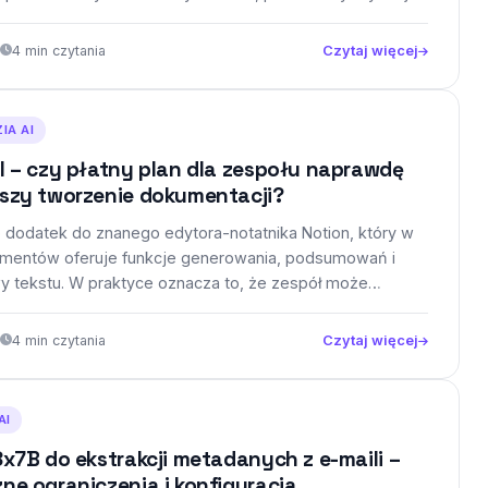
espołów zajmujących się…
4 min czytania
Czytaj więcej
IA AI
I – czy płatny plan dla zespołu naprawdę
eszy tworzenie dokumentacji?
to dodatek do znanego edytora-notatnika Notion, który w
umentów oferuje funkcje generowania, podsumowań i
 tekstu. W praktyce oznacza to, że zespół może
worzyć…
4 min czytania
Czytaj więcej
AI
8x7B do ekstrakcji metadanych z e-maili –
ne ograniczenia i konfiguracja