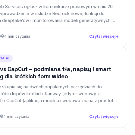
 Services ogłosił w komunikacie prasowym w dniu 20
 wprowadzenie w usłudze Bedrock nowej funkcji do
 deepfake’ów i monitorowania modeli generatywnych.
 łączyć…
6
4 min czytania
Czytaj więcej
IA AI
s CapCut – podmiana tła, napisy i smart
g dla krótkich form wideo
 skupia się na dwóch popularnych narzędziach do
bróbki klipów krótkich: Runway (edytor webowy z
I) i CapCut (aplikacja mobilna i webowa znana z prostoty
4 min czytania
Czytaj więcej