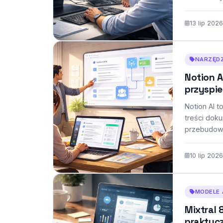
treści i z
13 lip 2026
NARZĘDZ
Notion A
przyspi
Notion AI 
treści dok
przebudowy
szybciej t
10 lip 2026
MODELE 
Mixtral 
praktycz