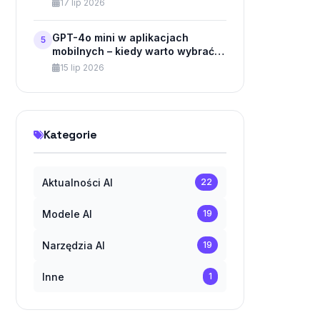
17 lip 2026
GPT-4o mini w aplikacjach
5
mobilnych – kiedy warto wybrać
API zamiast wbudowanej
15 lip 2026
aplikacji?
Kategorie
Aktualności AI
22
Modele AI
19
Narzędzia AI
19
Inne
1