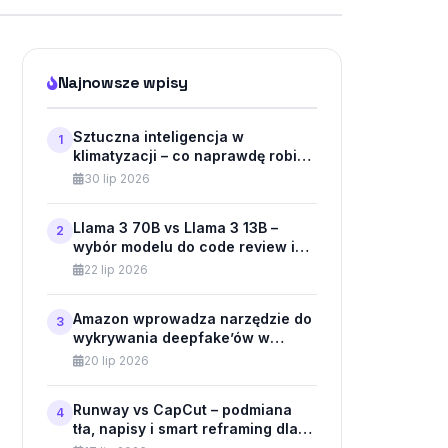
Najnowsze wpisy
Sztuczna inteligencja w
1
klimatyzacji – co naprawdę robi
technologia G-AI?
30 lip 2026
Llama 3 70B vs Llama 3 13B –
2
wybór modelu do code review i
automatycznego testowania w API
22 lip 2026
Amazon wprowadza narzędzie do
3
wykrywania deepfake’ów w
Bedrock – monitorowanie modeli
20 lip 2026
generatywnych dla klientów
biznesowych
Runway vs CapCut – podmiana
4
tła, napisy i smart reframing dla
krótkich form wideo