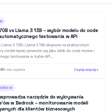
AI
70B vs Llama 3 13B – wybór modelu do code
i automatycznego testowania w API
 Llama 3 70B i Llama 3 13B skupione na praktycznym
óry model lepiej sprawdzi się jako silnik do code review i
nego testowania w trybie API.…
6
5 min czytania
Czytaj więcej
OŚCI AI
wprowadza narzędzie do wykrywania
e’ów w Bedrock – monitorowanie modeli
ywnych dla klientów biznesowych