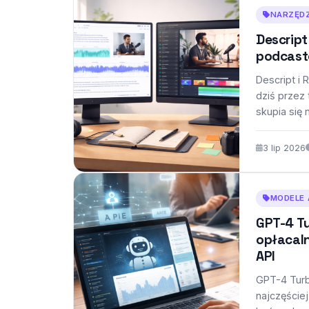
NARZĘDZ
Descript
podcast
Descript i
dziś przez
skupia się 
od transkr
3 lip 2026
MODELE 
GPT-4 Tu
opłacaln
API
GPT-4 Turb
najczęście