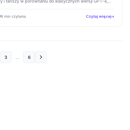
y i tańszy w porównaniu do klasycznych wersji GPT-4,…
6 min czytania
Czytaj więcej
3
…
6