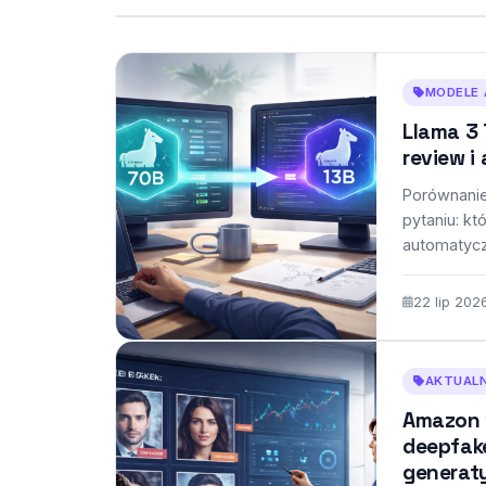
MODELE 
Llama 3 
review 
Porównanie
pytaniu: kt
automatycz
22 lip 202
AKTUALN
Amazon 
deepfak
generat