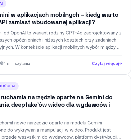
AI
ini w aplikacjach mobilnych – kiedy warto
PI zamiast wbudowanej aplikacji?
i od OpenAI to wariant rodziny GPT-4o zaprojektowany z
ższych opóźnieniach i niższych kosztach przy zadaniach
jnych. W kontekście aplikacji mobilnych wybór między
nim użyciem…
4 min czytania
Czytaj więcej
OŚCI AI
ruchamia narzędzie oparte na Gemini do
nia deepfake’ów wideo dla wydawców i
m
chomił nowe narzędzie oparte na modelu Gemini
ne do wykrywania manipulacji w wideo. Produkt jest
 przede wszystkim do wydawców, platform dystrybucji