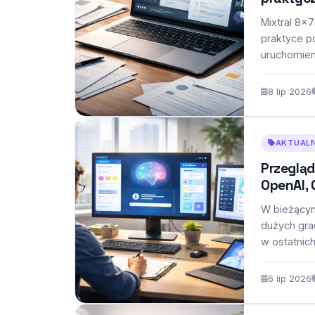
Mixtral 8x7
praktyce p
uruchomien
8 lip 2026
AKTUALN
Przegląd
OpenAI, 
W bieżącym
dużych grac
w ostatnic
swoich…
6 lip 2026