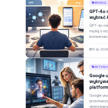
MODELE 
GPT-4o m
wybrać A
GPT-4o min
myślą o ni
konwersacy
bezpośred
15 lip 2026
AKTUALN
Google u
wykrywa
platfor
Google uru
przeznaczo
skierowany