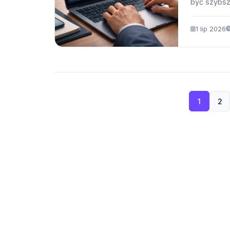
być szybsz
1 lip 2026
1
2