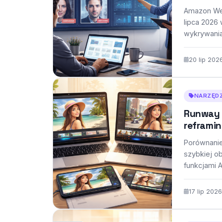
Amazon Web
lipca 2026
wykrywania
Funkcja ma
20 lip 202
NARZĘDZ
Runway v
reframin
Porównanie
szybkiej o
funkcjami A
w…
17 lip 2026