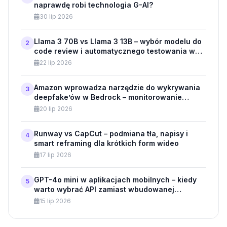
naprawdę robi technologia G-AI?
30 lip 2026
Llama 3 70B vs Llama 3 13B – wybór modelu do
2
code review i automatycznego testowania w
API
22 lip 2026
Amazon wprowadza narzędzie do wykrywania
3
deepfake’ów w Bedrock – monitorowanie
modeli generatywnych dla klientów
20 lip 2026
biznesowych
Runway vs CapCut – podmiana tła, napisy i
4
smart reframing dla krótkich form wideo
17 lip 2026
GPT-4o mini w aplikacjach mobilnych – kiedy
5
warto wybrać API zamiast wbudowanej
aplikacji?
15 lip 2026