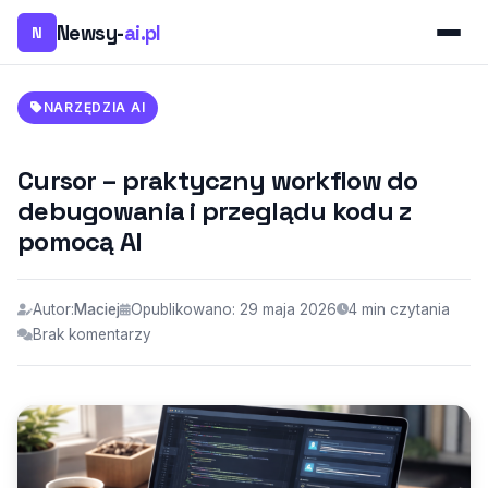
Newsy-
ai.pl
N
NARZĘDZIA AI
Cursor – praktyczny workflow do
debugowania i przeglądu kodu z
pomocą AI
Autor:
Maciej
Opublikowano: 29 maja 2026
4 min czytania
Brak komentarzy