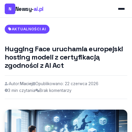
Newsy-
ai.pl
N
AKTUALNOŚCI AI
Hugging Face uruchamia europejski
hosting modeli z certyfikacją
zgodności z AI Act
Autor:
Maciej
Opublikowano: 22 czerwca 2026
3 min czytania
Brak komentarzy