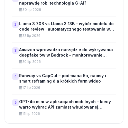
naprawdę robi technologia G-AI?
30 lip 2026
Llama 3 70B vs Llama 3 13B – wybór modelu do
2
code review i automatycznego testowania w
API
22 lip 2026
Amazon wprowadza narzędzie do wykrywania
3
deepfake’ów w Bedrock – monitorowanie
modeli generatywnych dla klientów
20 lip 2026
biznesowych
Runway vs CapCut – podmiana tła, napisy i
4
smart reframing dla krótkich form wideo
17 lip 2026
GPT-4o mini w aplikacjach mobilnych – kiedy
5
warto wybrać API zamiast wbudowanej
aplikacji?
15 lip 2026