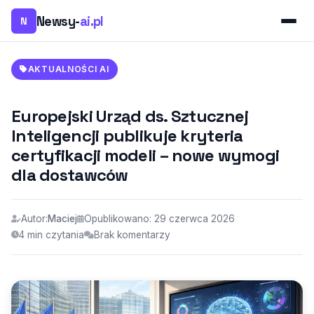
Newsy-
ai.pl
N
AKTUALNOŚCI AI
Europejski Urząd ds. Sztucznej
Inteligencji publikuje kryteria
certyfikacji modeli – nowe wymogi
dla dostawców
Autor:
Maciej
Opublikowano: 29 czerwca 2026
4 min czytania
Brak komentarzy