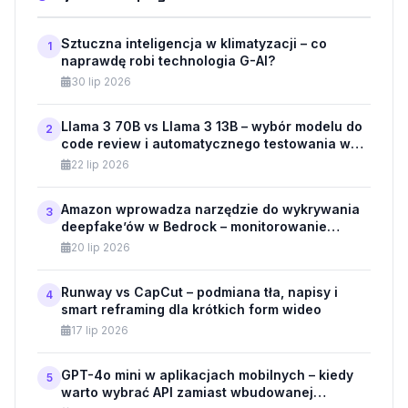
Sztuczna inteligencja w klimatyzacji – co
1
naprawdę robi technologia G-AI?
30 lip 2026
Llama 3 70B vs Llama 3 13B – wybór modelu do
2
code review i automatycznego testowania w
API
22 lip 2026
Amazon wprowadza narzędzie do wykrywania
3
deepfake’ów w Bedrock – monitorowanie
modeli generatywnych dla klientów
20 lip 2026
biznesowych
Runway vs CapCut – podmiana tła, napisy i
4
smart reframing dla krótkich form wideo
17 lip 2026
GPT-4o mini w aplikacjach mobilnych – kiedy
5
warto wybrać API zamiast wbudowanej