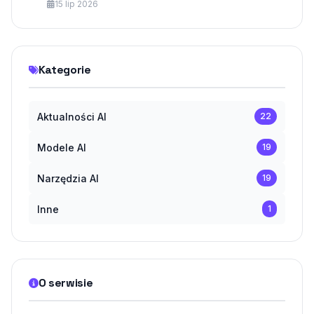
aplikacji?
15 lip 2026
Kategorie
Aktualności AI
22
Modele AI
19
Narzędzia AI
19
Inne
1
O serwisie