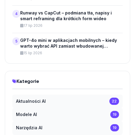
biznesowych
Runway vs CapCut – podmiana tła, napisy i
4
smart reframing dla krótkich form wideo
17 lip 2026
GPT-4o mini w aplikacjach mobilnych – kiedy
5
warto wybrać API zamiast wbudowanej
aplikacji?
15 lip 2026
Kategorie
Aktualności AI
22
Modele AI
19
Narzędzia AI
19