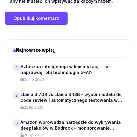
aby nie musieć ich wpisywać za każdym razem.
Najnowsze wpisy
Sztuczna inteligencja w klimatyzacji – co
1
naprawdę robi technologia G-AI?
30 lip 2026
Llama 3 70B vs Llama 3 13B – wybór modelu do
2
code review i automatycznego testowania w
API
22 lip 2026
Amazon wprowadza narzędzie do wykrywania
3
deepfake’ów w Bedrock – monitorowanie
modeli generatywnych dla klientów
20 lip 2026