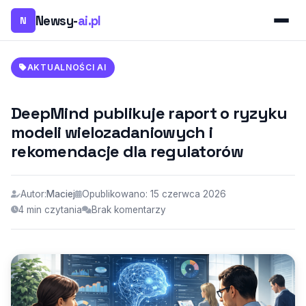
Newsy-
ai.pl
N
AKTUALNOŚCI AI
DeepMind publikuje raport o ryzyku
modeli wielozadaniowych i
rekomendacje dla regulatorów
Autor:
Maciej
Opublikowano: 15 czerwca 2026
4 min czytania
Brak komentarzy