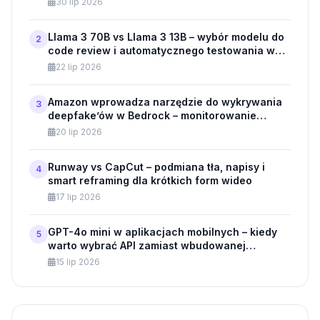
30 lip 2026
Llama 3 70B vs Llama 3 13B – wybór modelu do
2
code review i automatycznego testowania w
API
22 lip 2026
Amazon wprowadza narzędzie do wykrywania
3
deepfake’ów w Bedrock – monitorowanie
modeli generatywnych dla klientów
20 lip 2026
biznesowych
Runway vs CapCut – podmiana tła, napisy i
4
smart reframing dla krótkich form wideo
17 lip 2026
GPT-4o mini w aplikacjach mobilnych – kiedy
5
warto wybrać API zamiast wbudowanej
aplikacji?
15 lip 2026